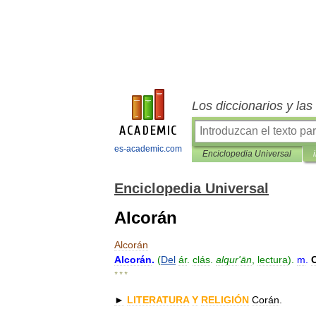
Los diccionarios y la
es-academic.com
Enciclopedia Universal
Enciclopedia Universal
Alcorán
Alcorán
Alcorán
.
(
Del
ár
.
clás
.
alqur
'
ān
,
lectura
).
m
.
* * *
►
LITERATURA
Y
RELIGIÓN
Corán
.