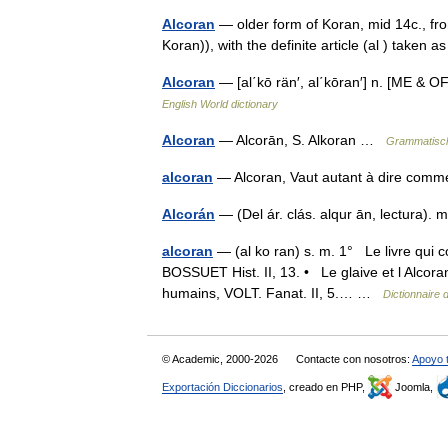
Alcoran
— older form of Koran, mid 14c., fr
Koran)), with the definite article (al ) take
Alcoran
— [al΄kō rän′, al΄kōran′] n. [ME & 
English World dictionary
Alcoran
— Alcorān, S. Alkoran …
Grammatisch
alcoran
— Alcoran, Vaut autant à dire com
Alcorán
— (Del ár. clás. alqur ān, lectura)
alcoran
— (al ko ran) s. m. 1° Le livre qui c
BOSSUET Hist. II, 13. • Le glaive et l Alcor
humains, VOLT. Fanat. II, 5.… …
Dictionnaire 
© Academic, 2000-2026
Contacte con nosotros:
Apoyo 
Exportación Diccionarios
, creado en PHP,
Joomla,