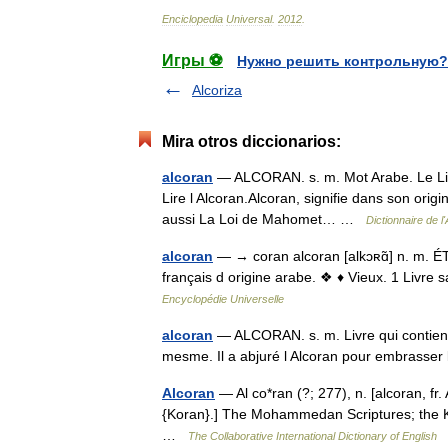
Enciclopedia
Universal
.
2012
.
Игры ⚽
Нужно решить контрольную?
Alcoriza
Mira otros diccionarios:
alcoran
— ALCORAN. s. m. Mot Arabe. Le Livr
Lire l Alcoran.Alcoran, signifie dans son origine 
aussi La Loi de Mahomet… …
Dictionnaire de 
alcoran
— → coran alcoran [alkɔʀɑ̃] n. m. ÉT
français d origine arabe. ❖ ♦ Vieux. 1 Livr
Encyclopédie Universelle
alcoran
— ALCORAN. s. m. Livre qui contient l
mesme. Il a abjuré l Alcoran pour embrasse
Alcoran
— Al co*ran (?; 277), n. [alcoran, fr. 
{Koran}.] The Mohammedan Scriptures; the Ko
…
The Collaborative International Dictionary of English