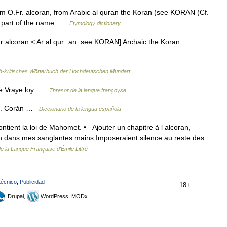
om O.Fr. alcoran, from Arabic al quran the Koran (see KORAN (Cf.
n as part of the name …
Etymology dictionary
OFr alcoran < Ar al qurʾ ān: see KORAN] Archaic the Koran …
-kritisches Wörterbuch der Hochdeutschen Mundart
me Vraye loy …
Thresor de la langue françoyse
. m. Corán …
Diccionario de la lengua española
ontient la loi de Mahomet. • Ajouter un chapitre à l alcoran,
an dans mes sanglantes mains Imposeraient silence au reste des
de la Langue Française d'Émile Littré
técnico
,
Publicidad
18+
Drupal,
WordPress, MODx.