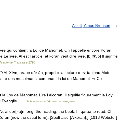
Alcott, Amos Bronson
e qui contient la Loi de Mahomet. On l appelle encore Koran.
Le livre. Al est l article, et koran veut dire livre. [b]f♛/b] Il signifie
l'Académie Française 1798
YM. XIVe; arabe qūr’ān, proprt « la lecture ». ➪ tableau Mots
e sacré des musulmans, contenant la loi de Mahomet. ⇒ Co …
a Loy de Mahomet. Lire l Alcoran. Il signifie figurement la Loy
r l Evangile …
Dictionnaire de l'Académie française
Ar. al qor[=a]n, orig. the reading, the book, fr. qaraa to read. Cf.
ran (now the usual form). [Spelt also {Alkoran}.] [1913 Webster]